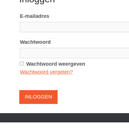
p
t
E-mailadres
o
n
a
v
Wachtwoord
i
g
Wachtwoord weergeven
a
Wachtwoord vergeten?
t
i
o
INLOGGEN
n
J
u
m
B